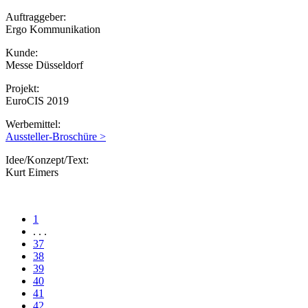
Auftraggeber:
Ergo Kommunikation
Kunde:
Messe Düsseldorf
Projekt:
EuroCIS 2019
Werbemittel:
Aussteller-Broschüre >
Idee/Konzept/Text:
Kurt Eimers
1
. . .
37
38
39
40
41
42