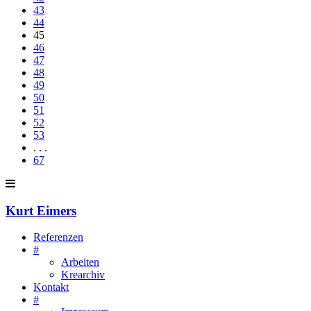
43
44
45
46
47
48
49
50
51
52
53
. . .
67
Kurt Eimers
Referenzen
#
Arbeiten
Krearchiv
Kontakt
#