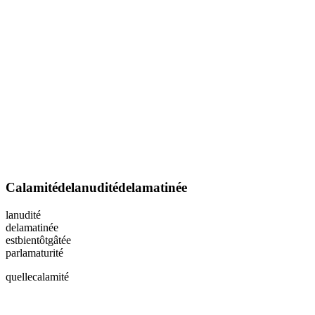
Calamitédelanuditédelamatinée
lanudité
delamatinée
estbientôtgâtée
parlamaturité
quellecalamité