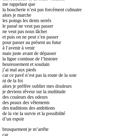
me rappelant que
la boucherie n’est pas forcément culinaire
alors je marche
les poings les dents serrés
le passé ne veut pas passer
ne veut pas nous lâcher
et puis on ne peut s’en passer
pour passer au présent au futur
à l’avenir à venir
mais juste avant de dépasser
la ligne continue de l’histoire
heureusement et soudain
j’ai mal aux pieds
car ce pavé n’est pas la route de la soie
ni de la foi
alors je préfère oublier mes douleurs
je deviens rêveur sur la multitude
des couleurs des odeurs
des peaux des vêtements
des traditions des ambitions
de la vie la survie et la possibilité
d’un espoir
brusquement je m’arrête
car